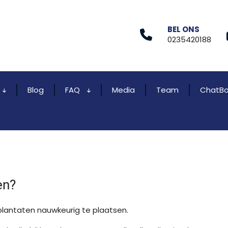
BEL ONS
0235420188
Blog
FAQ
Media
Team
ChatBo
en?
lantaten nauwkeurig te plaatsen.