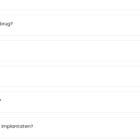
nbrug?
?
p implantaten?