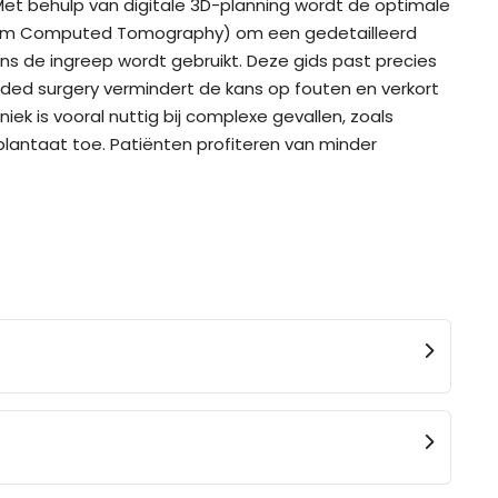
 Met behulp van digitale 3D-planning wordt de optimale
Beam Computed Tomography) om een gedetailleerd
ens de ingreep wordt gebruikt. Deze gids past precies
ided surgery vermindert de kans op fouten en verkort
iek is vooral nuttig bij complexe gevallen, zoals
plantaat toe. Patiënten profiteren van minder