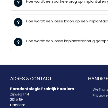
Hoe wordt een partiële brug op implantaten 
Hoe wordt een losse kroon op een implantaa
Hoe wordt een losse implantatenbrug gerep
ADRES & CONTACT
HANDIGE
Parodontologie Praktijk Haarlem
WeTrans
Zijlweg 144
Privacy
2015 BH
Haarlem