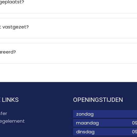
geplaatst?
t vastgezet?
areerd?
 LINKS
OPENINGSTIJDEN
fer
zondag
 regelement
maandag
09
dinsdag
09