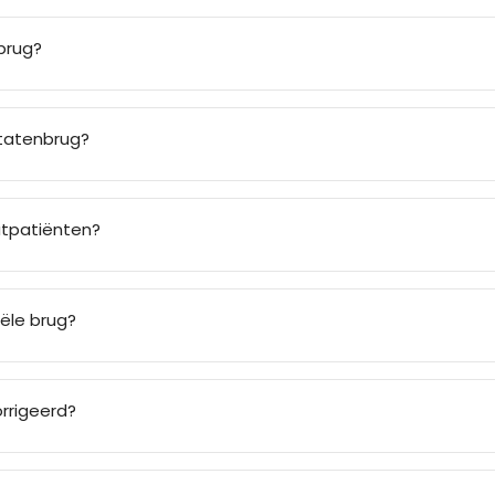
brug?
ntatenbrug?
aatpatiënten?
iële brug?
rrigeerd?