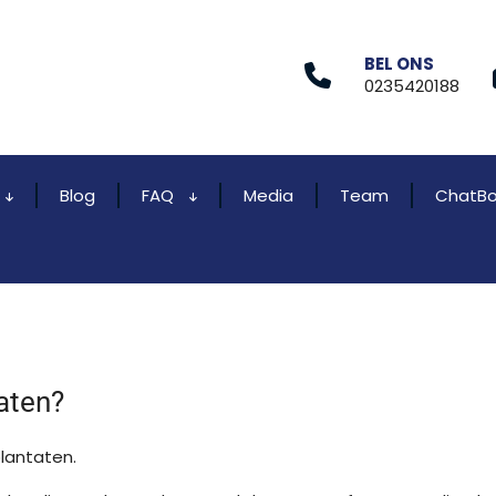
BEL ONS
0235420188
Blog
FAQ
Media
Team
ChatBo
aten?
lantaten.