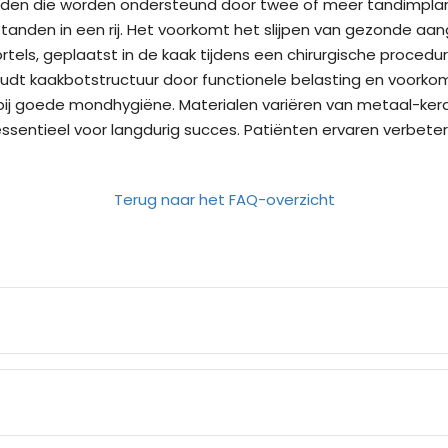
tanden die worden ondersteund door twee of meer tandimpla
nden in een rij. Het voorkomt het slijpen van gezonde aang
tels, geplaatst in de kaak tijdens een chirurgische proced
 kaakbotstructuur door functionele belasting en voorkomt
j goede mondhygiëne. Materialen variëren van metaal-kerami
 essentieel voor langdurig succes. Patiënten ervaren verbet
Terug naar het FAQ-overzicht