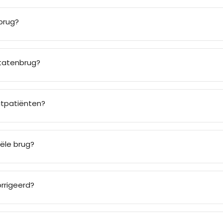
brug?
ntatenbrug?
aatpatiënten?
iële brug?
rrigeerd?