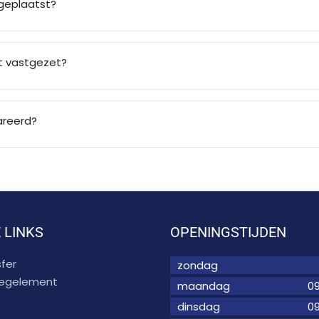
geplaatst?
t vastgezet?
areerd?
 LINKS
OPENINGSTIJDEN
fer
zondag
 regelement
maandag
09
dinsdag
09