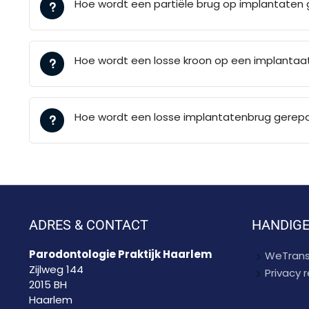
Hoe wordt een partiële brug op implantaten 
Hoe wordt een losse kroon op een implantaa
Hoe wordt een losse implantatenbrug gerep
ADRES & CONTACT
HANDIGE
Parodontologie Praktijk Haarlem
WeTrans
Zijlweg 144
Privacy
2015 BH
Haarlem