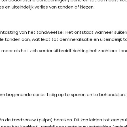
s en uiteindelijk verlies van tanden of kiezen.
antasting van het tandweefsel. Het ontstaat wanneer suiker
 tanden aan, wat leidt tot demineralisatie en uiteindelijk t
, maar als het zich verder uitbreidt richting het zachtere 
 om beginnende cariës tijdig op te sporen en te behandelen,
 de tandzenuw (pulpa) bereiken. Dit kan leiden tot een pulp
 naar het kaakbot, waarbij een wortelpuntontsteking (apical