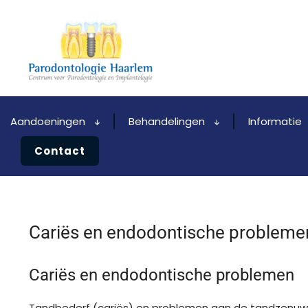
Aandoeningen
Behandelingen
Informatie
Contact
Cariës en endodontische probleme
Cariës en endodontische problemen
Tandbederf (cariës) en problemen aan de tandzen