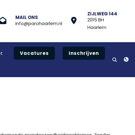
ZIJLWEG 144
MAIL ONS
2015 BH
info@parohaarlem.nl
Haarlem
t
Vacatures
Inschrijven
voorkomende mondgezondheidsproblemen. Zonder