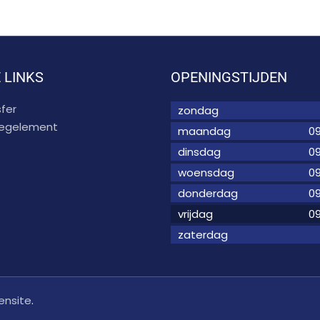
 LINKS
OPENINGSTIJDEN
fer
zondag
 regelement
maandag
09
dinsdag
09
woensdag
09
donderdag
09
vrijdag
09
zaterdag
ensite
.