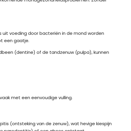
s uit voeding door bacteriën in de mond worden
ot een gaatje.
tandbeen (dentine) of de tandzenuw (pulpa), kunnen
 vaak met een eenvoudige vulling.
itis (ontsteking van de zenuw), wat hevige kiespijn
e parodontitis) of een abces ontstaat.