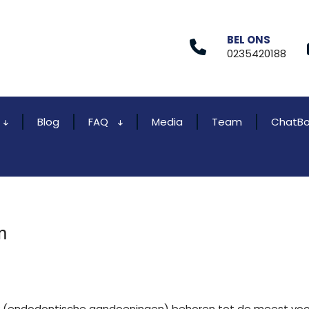
BEL ONS
0235420188
Blog
FAQ
Media
Team
ChatBo
n
uw (endodontische aandoeningen) behoren tot de meest 