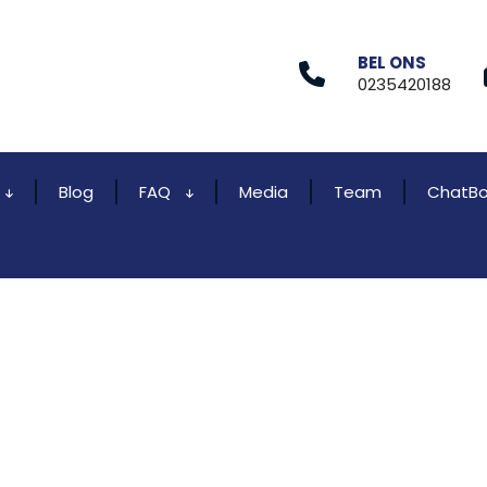
BEL ONS
0235420188
Blog
FAQ
Media
Team
ChatBo