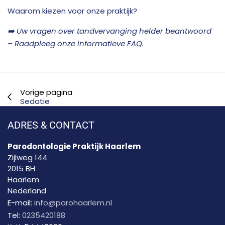
Waarom kiezen voor onze praktijk?
➡️ Uw vragen over tandvervanging helder beantwoord
– Raadpleeg onze informatieve FAQ.
Vorige pagina
Sedatie
ADRES & CONTACT
Parodontologie Praktijk Haarlem
Zijlweg 144
2015 BH
Haarlem
Nederland
E-mail:
info@parohaarlem.nl
Tel:
0235420188