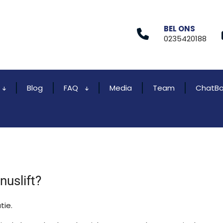
BEL ONS
0235420188
Blog
FAQ
Media
Team
ChatBo
nuslift?
tie.