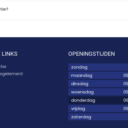
tie?
 LINKS
OPENINGSTIJDEN
fer
zondag
 regelement
maandag
09
dinsdag
09
woensdag
09
donderdag
09
vrijdag
09
zaterdag