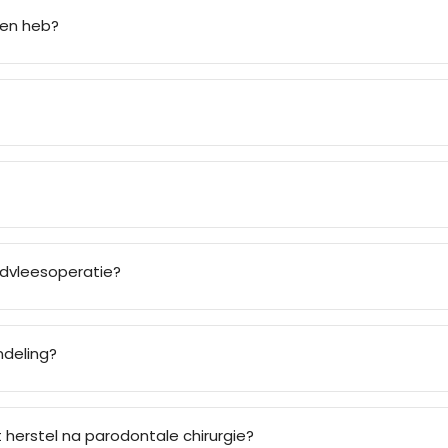
men heb?
ndvleesoperatie?
ndeling?
herstel na parodontale chirurgie?