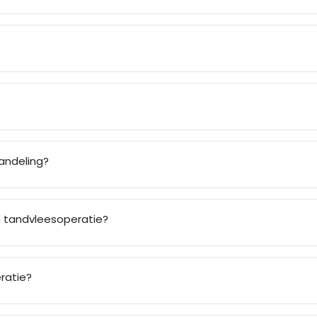
andeling?
 tandvleesoperatie?
ratie?