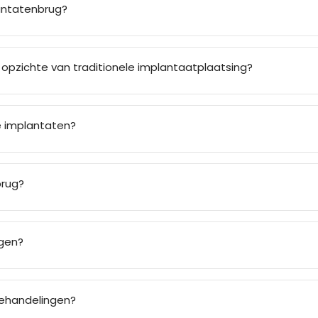
lantatenbrug?
 opzichte van traditionele implantaatplaatsing?
e implantaten?
brug?
ggen?
behandelingen?