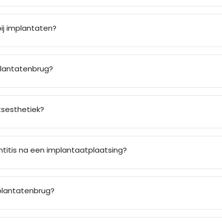
bij implantaten?
plantatenbrug?
tsesthetiek?
ntitis na een implantaatplaatsing?
plantatenbrug?