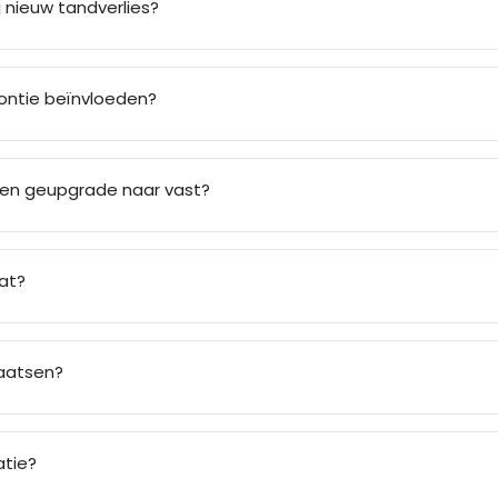
 nieuw tandverlies?
ontie beïnvloeden?
den geupgrade naar vast?
at?
laatsen?
atie?