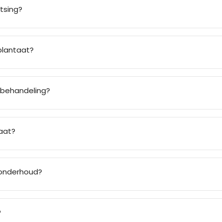
tsing?
plantaat?
 behandeling?
aat?
 onderhoud?
?