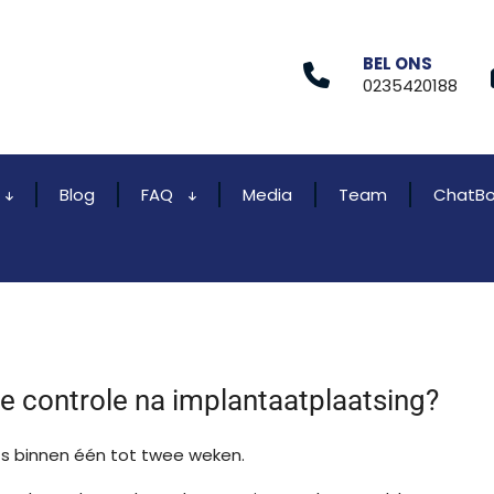
BEL ONS
0235420188
Blog
FAQ
Media
Team
ChatBo
e controle na implantaatplaatsing?
ts binnen één tot twee weken.