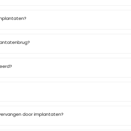
implantaten?
plantatenbrug?
eerd?
vervangen door implantaten?