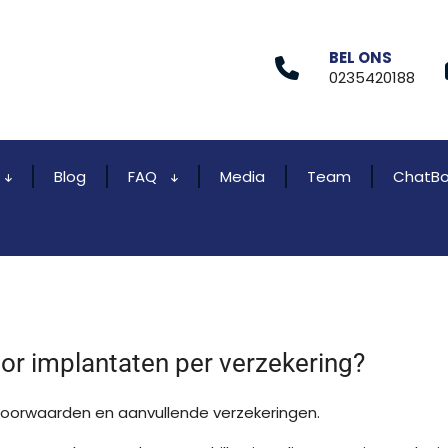
BEL ONS
0235420188
Blog
FAQ
Media
Team
ChatBo
or implantaten per verzekering?
voorwaarden en aanvullende verzekeringen.