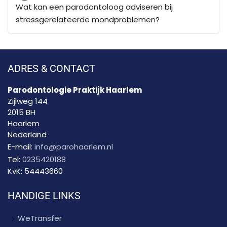
Wat kan een parodontoloog adviseren bij
stressgerelateerde mondproblemen?
ADRES & CONTACT
Parodontologie Praktijk Haarlem
Zijlweg 144
2015 BH
Haarlem
Nederland
E-mail:
info@parohaarlem.nl
Tel:
0235420188
KvK:
54443660
HANDIGE LINKS
WeTransfer