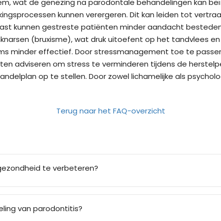
eem, wat de genezing na parodontale behandelingen kan beï
tekingsprocessen kunnen verergeren. Dit kan leiden tot ver
arnaast kunnen gestreste patiënten minder aandacht bested
nknarsen (bruxisme), wat druk uitoefent op het tandvlees e
s minder effectief. Door stressmanagement toe te passen,
ten adviseren om stress te verminderen tijdens de herstel
elplan op te stellen. Door zowel lichamelijke als psychol
Terug naar het FAQ-overzicht
gezondheid te verbeteren?
eling van parodontitis?