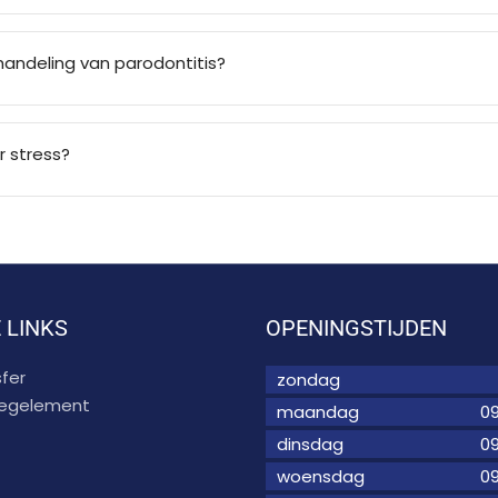
handeling van parodontitis?
 stress?
 LINKS
OPENINGSTIJDEN
fer
zondag
 regelement
maandag
09
dinsdag
09
woensdag
09