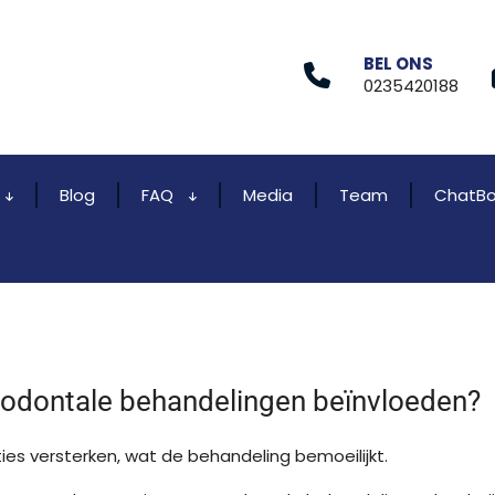
BEL ONS
0235420188
Blog
FAQ
Media
Team
ChatBo
rodontale behandelingen beïnvloeden?
es versterken, wat de behandeling bemoeilijkt.