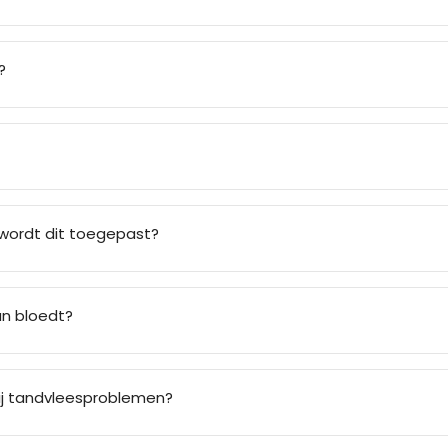
?
wordt dit toegepast?
an bloedt?
ij tandvleesproblemen?