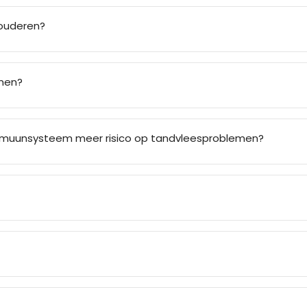
ouderen?
emen?
muunsysteem meer risico op tandvleesproblemen?