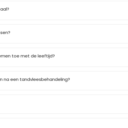
aal?
tsen?
men toe met de leeftijd?
en na een tandvleesbehandeling?