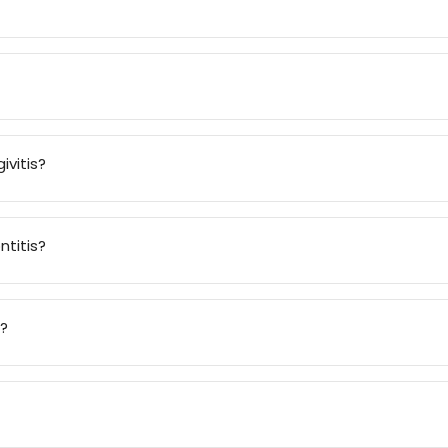
ivitis?
ntitis?
g?