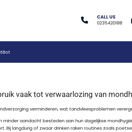
CALL US
0235420188
tBot
ruik vaak tot verwaarlozing van mond
ndverzorging verminderen, wat tandvleesproblemen vererge
n minder aandacht besteden aan hun dagelijkse mondhygiën
t. Bij langdurig of zwaar drinken raken routines zoals poets