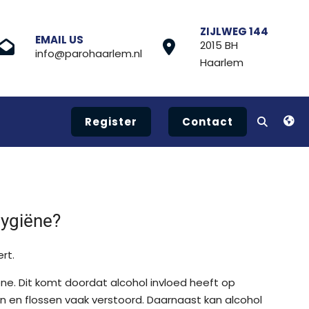
ZIJLWEG 144
EMAIL US
2015 BH
info@parohaarlem.nl
Haarlem
Register
Contact
hygiëne?
rt.
e. Dit komt doordat alcohol invloed heeft op
en en flossen vaak verstoord. Daarnaast kan alcohol