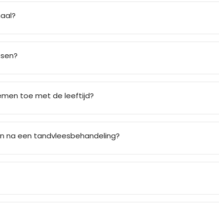
aal?
tsen?
men toe met de leeftijd?
en na een tandvleesbehandeling?