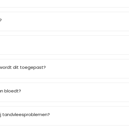
?
wordt dit toegepast?
an bloedt?
ij tandvleesproblemen?