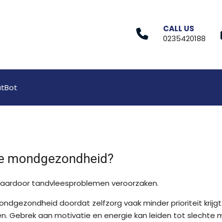
CALL US
0235420188
tBot
 de mondgezondheid?
 daardoor tandvleesproblemen veroorzaken.
ndgezondheid doordat zelfzorg vaak minder prioriteit kri
den. Gebrek aan motivatie en energie kan leiden tot slecht