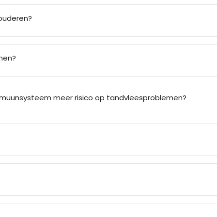
ouderen?
emen?
muunsysteem meer risico op tandvleesproblemen?