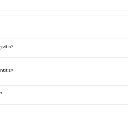
ivitis?
ntitis?
g?