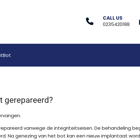
CALL US
0235420188
tBot
t gerepareerd?
ervangen.
epareerd vanwege de integriteitseisen. De behandeling begi
erd. Na genezing van het bot kan een nieuw implantaat wo