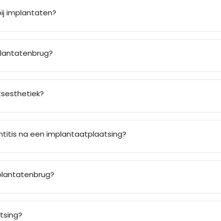
bij implantaten?
plantatenbrug?
tsesthetiek?
ntitis na een implantaatplaatsing?
plantatenbrug?
tsing?