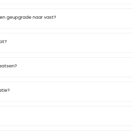
den geupgrade naar vast?
at?
laatsen?
atie?