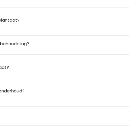
plantaat?
 behandeling?
aat?
 onderhoud?
?