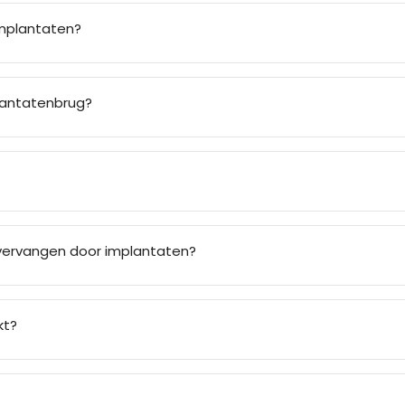
implantaten?
plantatenbrug?
vervangen door implantaten?
kt?