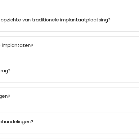
 opzichte van traditionele implantaatplaatsing?
e implantaten?
brug?
ggen?
behandelingen?