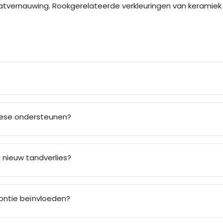
 vaatvernauwing. Rookgerelateerde verkleuringen van kerami
hese ondersteunen?
 nieuw tandverlies?
ontie beïnvloeden?