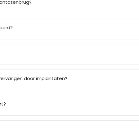
plantatenbrug?
eerd?
vervangen door implantaten?
kt?