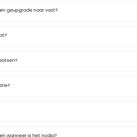
den geupgrade naar vast?
at?
laatsen?
atie?
n wanneer is het nodig?