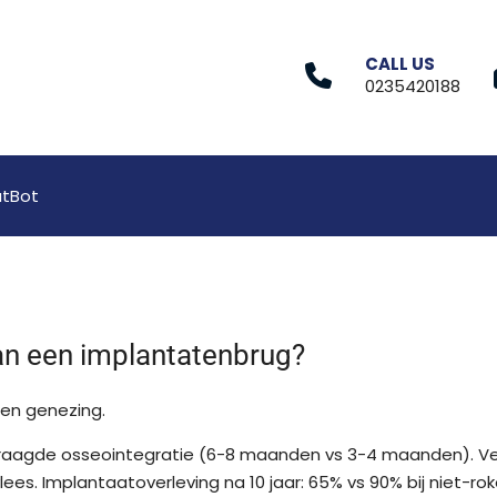
CALL US
0235420188
tBot
an een implantatenbrug?
en genezing.
Vertraagde osseointegratie (6-8 maanden vs 3-4 maanden). V
lees. Implantaatoverleving na 10 jaar: 65% vs 90% bij niet-r