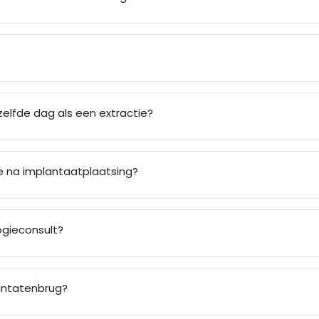
elfde dag als een extractie?
e na implantaatplaatsing?
ogieconsult?
lantatenbrug?