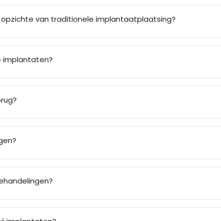
 opzichte van traditionele implantaatplaatsing?
e implantaten?
brug?
ggen?
behandelingen?