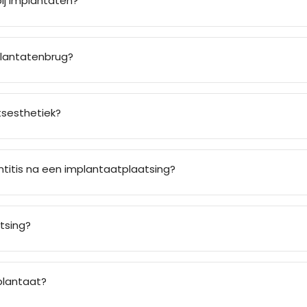
bij implantaten?
plantatenbrug?
tsesthetiek?
ntitis na een implantaatplaatsing?
tsing?
plantaat?