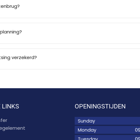
atenbrug?
planning?
sing verzekerd?
 LINKS
OPENINGSTIJDEN
fer
Sunday
 regelement
Monday
09
Tuesday
09