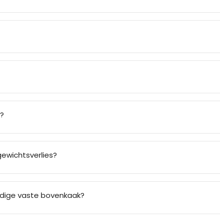
g?
gewichtsverlies?
ledige vaste bovenkaak?