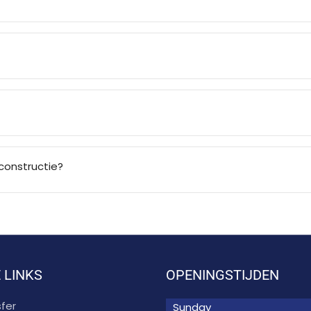
constructie?
 LINKS
OPENINGSTIJDEN
fer
Sunday