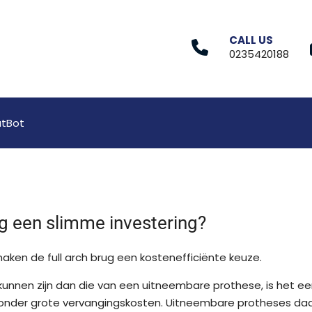
CALL US
0235420188
tBot
g een slimme investering?
ken de full arch brug een kostenefficiënte keuze.
 kunnen zijn dan die van een uitneembare prothese, is het e
 zonder grote vervangingskosten. Uitneembare protheses d