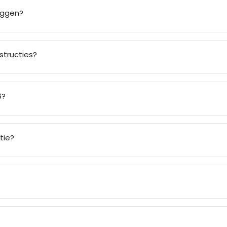
ruggen?
nstructies?
6?
tie?