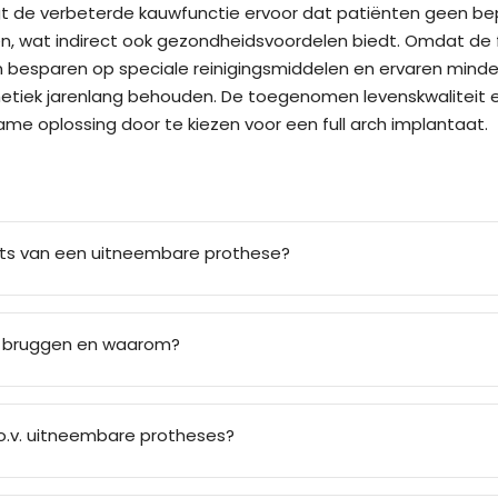
rgt de verbeterde kauwfunctie ervoor dat patiënten geen bep
 wat indirect ook gezondheidsvoordelen biedt. Omdat de full
ten besparen op speciale reinigingsmiddelen en ervaren min
thetiek jarenlang behouden. De toegenomen levenskwaliteit
e oplossing door te kiezen voor een full arch implantaat.
aats van een uitneembare prothese?
ch bruggen en waarom?
.o.v. uitneembare protheses?