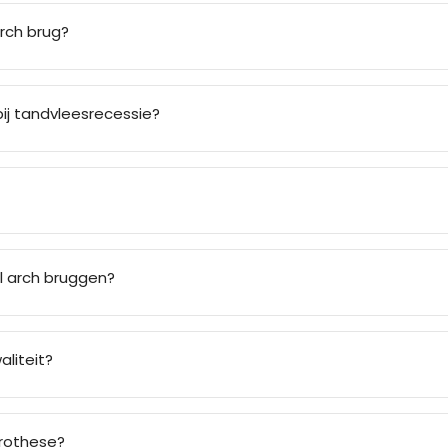
arch brug?
j tandvleesrecessie?
ll arch bruggen?
aliteit?
prothese?