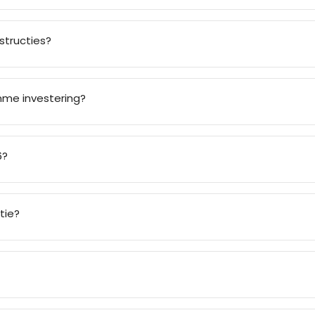
nstructies?
mme investering?
6?
tie?