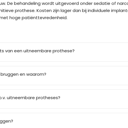
. De behandeling wordt uitgevoerd onder sedatie of narcose 
tieve prothese. Kosten zijn lager dan bij individuele impla
k met hoge patiënttevredenheid.
aats van een uitneembare prothese?
ch bruggen en waarom?
.o.v. uitneembare protheses?
ruggen?