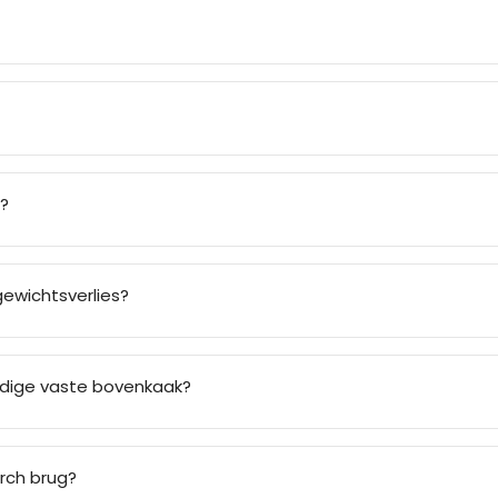
g?
gewichtsverlies?
ledige vaste bovenkaak?
arch brug?