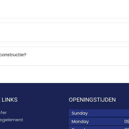
constructie?
 LINKS
OPENINGSTIJDEN
fer
Sunday
 regelement
Monday
09