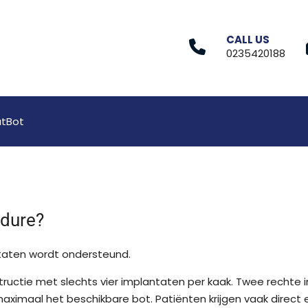
CALL US
0235420188
tBot
edure?
ntaten wordt ondersteund.
structie met slechts vier implantaten per kaak. Twee rech
imaal het beschikbare bot. Patiënten krijgen vaak direct ee