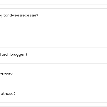
j tandvleesrecessie?
ll arch bruggen?
aliteit?
prothese?