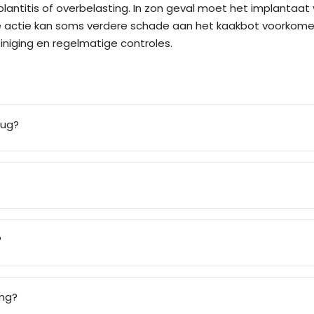
plantitis of overbelasting. In zon geval moet het implantaa
le actie kan soms verdere schade aan het kaakbot voorkomen
iging en regelmatige controles.
rug?
?
ing?