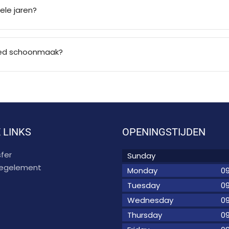
ele jaren?
goed schoonmaak?
 LINKS
OPENINGSTIJDEN
fer
Sunday
 regelement
Monday
09
Tuesday
09
Wednesday
09
Thursday
09