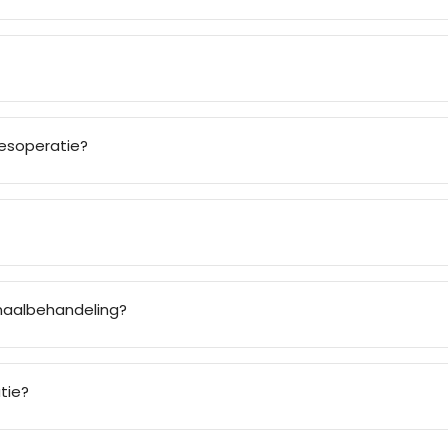
eesoperatie?
anaalbehandeling?
tie?