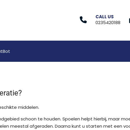
CALL US
0235420188
tBot
eratie?
schikte middelen.
ondgebied schoon te houden. Spoelen helpt hierbij, maar m
poelen meestal afgeraden. Daarna kunt u starten met een vo