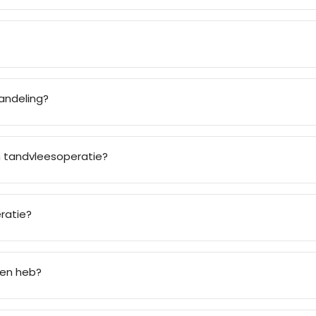
andeling?
 tandvleesoperatie?
ratie?
men heb?